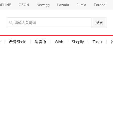
PLINE
OZON
Newegg
Lazada
Jumia
Fordeal
搜索
e
希音SheIn
速卖通
Wish
Shopify
Tiktok